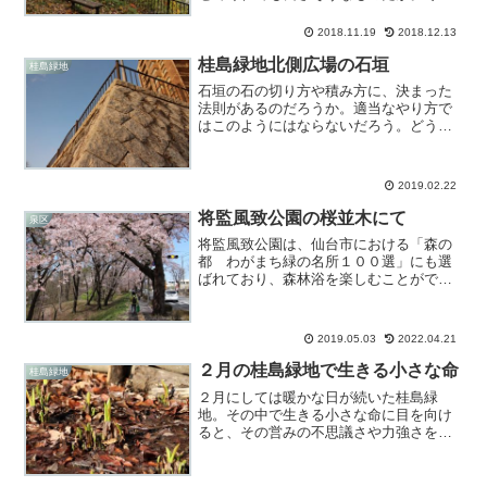
来る前に、来年への準備に入るだけなん
だ。
2018.11.19
2018.12.13
桂島緑地北側広場の石垣
桂島緑地
石垣の石の切り方や積み方に、決まった
法則があるのだろうか。適当なやり方で
はこのようにはならないだろう。どうい
う人がどのように積み上げていったの
か、興味が尽きないものである。
2019.02.22
将監風致公園の桜並木にて
泉区
将監風致公園は、仙台市における「森の
都 わがまち緑の名所１００選」にも選
ばれており、森林浴を楽しむことができ
る身近な場所として、地域の人たちに親
しまれている。
2019.05.03
2022.04.21
２月の桂島緑地で生きる小さな命
桂島緑地
２月にしては暖かな日が続いた桂島緑
地。その中で生きる小さな命に目を向け
ると、その営みの不思議さや力強さを感
じることが出来る。ミズバショウの芽や
コブシの冬芽、野鳥の姿などを紹介す
る。