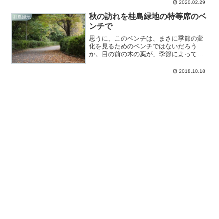
2020.02.29
秋の訪れを桂島緑地の特等席のベ
桂島緑地
ンチで
思うに、このベンチは、まさに季節の変
化を見るためのベンチではないだろう
か。目の前の木の葉が、季節によってど
んどん変化していく、その姿を身近に、
手に触れるように見ることが出来る、い
2018.10.18
わば特等席なのだ。