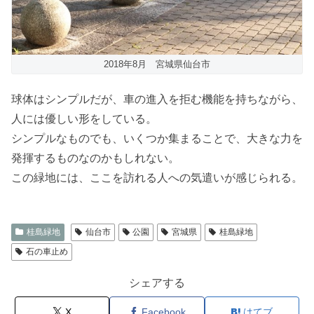
2018年8月 宮城県仙台市
球体はシンプルだが、車の進入を拒む機能を持ちながら、
人には優しい形をしている。
シンプルなものでも、いくつか集まることで、大きな力を
発揮するものなのかもしれない。
この緑地には、ここを訪れる人への気遣いが感じられる。
桂島緑地
仙台市
公園
宮城県
桂島緑地
石の車止め
シェアする
X
Facebook
はてブ