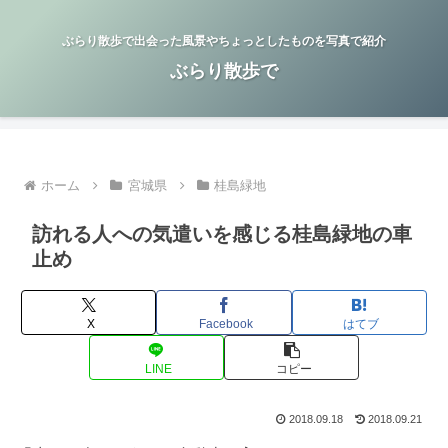
ぶらり散歩で出会った風景やちょっとしたものを写真で紹介
ぶらり散歩で
ホーム
宮城県
桂島緑地
訪れる人への気遣いを感じる桂島緑地の車
止め
X
Facebook
はてブ
LINE
コピー
2018.09.18
2018.09.21