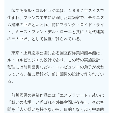
師であるル・コルビュジエは、１８８７年スイスで
生まれ、フランスで主に活躍した建築家で、モダニズ
ム建築の巨匠といわれ、特にフランク・ロイド・ライ
ト、ミース・ファン・デル・ローエと共に「近代建築
の三大巨匠」として位置づけられている。
東京・上野恩賜公園にある国立西洋美術館本館は、
ル・コルビュジエの設計であり、この時の実施設計・
監理には前川國男などル・コルビュジエの弟子が携わ
っている。後に新館が、前川國男の設計で作られてい
る。
前川國男の建築作品には「エスプラナード」或いは
「憩いの広場」と呼ばれる外部空間が存在し、その空
間を「人が憩いを持ちながら、目的もなく歩く中庭的