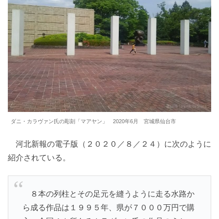
ダニ・カラヴァン氏の彫刻「マアヤン」 2020年6月 宮城県仙台市
河北新報の電子版（２０２０／８／２４）に次のように
紹介されている。
８本の列柱とその足元を縫うように走る水路か
ら成る作品は１９９５年、県が７０００万円で購