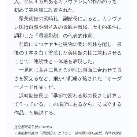
入。全国４カ所あるカラヴァン氏の作品のうち、
初めて美術館に設置された。
県美術館の浜崎礼二副館長によると、カラヴァ
ン氏は自然や街並みの景観や気候、歴史的条件に
調和した「環境彫刻」の代表的作家。
前庭に立つケヤキと建物の間に列柱を配し、最
後の１本を白く塗装した美術館の柱に兼ねさせる
ことで、連続性と一体感を表現した。
一見同じ高さに見える列柱は斜面に合わせて長
さを変えるなど、細かい配慮が施された「オーダ
ーメード作品」だ。
浜崎副館長は「季節で変わる影の長さも計算し
て作っている。この場所にあるからこそ成立する
作品」と解説する。
河北新報電子版2020/8/24
＜美術館前庭の「環境彫刻」どうなる 宮城県の移転構想、制作者側も