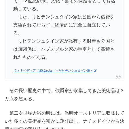
て、18世紀以来、文化・芸術の保護者としても活
動している。
また、リヒテンシュタイン家は公国から歳費を
支給されておらず、経済的に完全に自立してい
る。
リヒテンシュタイン家が私有する財産も公国と
は無関係に、ハプスブルク家の重臣として蓄積さ
れたものである。
ウィキペディア（Wikipedia）＜リヒテンシュタイン家＞
その長い歴史の中で、侯爵家が収集してきた美術品は３
万点を超える。
第二次世界大戦の時には、当時オーストリアに収蔵して
いた多くの美術品を密かに運び出し、ナチスドイツから決