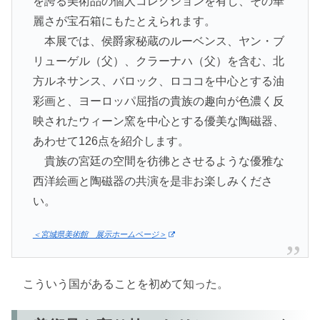
を誇る美術品の個人コレクションを有し、その華
麗さが宝石箱にもたとえられます。
本展では、侯爵家秘蔵のルーベンス、ヤン・ブ
リューゲル（父）、クラーナハ（父）を含む、北
方ルネサンス、バロック、ロココを中心とする油
彩画と、ヨーロッパ屈指の貴族の趣向が色濃く反
映されたウィーン窯を中心とする優美な陶磁器、
あわせて126点を紹介します。
貴族の宮廷の空間を彷彿とさせるような優雅な
西洋絵画と陶磁器の共演を是非お楽しみくださ
い。
＜宮城県美術館 展示ホームページ＞
こういう国があることを初めて知った。