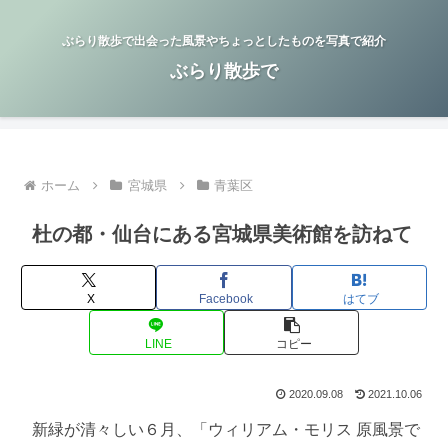
ぶらり散歩で出会った風景やちょっとしたものを写真で紹介
ぶらり散歩で
ホーム
宮城県
青葉区
杜の都・仙台にある宮城県美術館を訪ねて
X
Facebook
はてブ
LINE
コピー
2020.09.08
2021.10.06
新緑が清々しい６月、「ウィリアム・モリス 原風景で