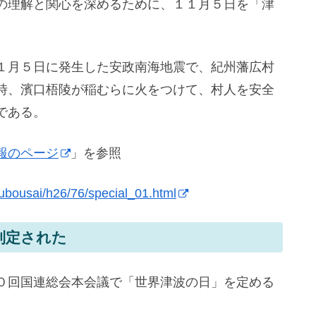
の理解と関心を深めるために、１１月５日を「津
。
１月５日に発生した安政南海地震で、紀州藩広村
時、濱口梧陵が稲むらに火をつけて、村人を安全
である。
報のページ
」を参照
ubousai/h26/76/special_01.html
制定された
０回国連総会本会議で「世界津波の日」を定める