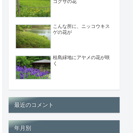
コグサの花
こんな所に、ニッコウキス
ゲの花が
桂島緑地にアヤメの花が咲
く
最近のコメント
年月別