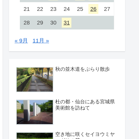
21
22
23
24
25
26
27
28
29
30
31
« 9月
11月 »
秋の並木道をぶらり散歩
杜の都・仙台にある宮城県
美術館を訪ねて
空き地に咲くセイヨウミヤ