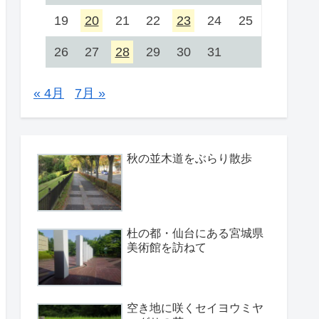
19
20
21
22
23
24
25
26
27
28
29
30
31
« 4月
7月 »
秋の並木道をぶらり散歩
杜の都・仙台にある宮城県
美術館を訪ねて
空き地に咲くセイヨウミヤ