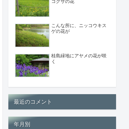
コグサの花
こんな所に、ニッコウキス
ゲの花が
桂島緑地にアヤメの花が咲
く
最近のコメント
年月別