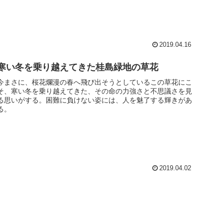
2019.04.16
寒い冬を乗り越えてきた桂島緑地の草花
今まさに、桜花爛漫の春へ飛び出そうとしているこの草花にこ
そ、寒い冬を乗り越えてきた、その命の力強さと不思議さを見
る思いがする。困難に負けない姿には、人を魅了する輝きがあ
る。
2019.04.02