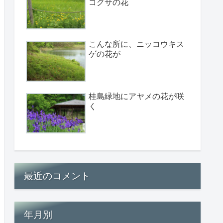
コグサの花
こんな所に、ニッコウキス
ゲの花が
桂島緑地にアヤメの花が咲
く
最近のコメント
年月別