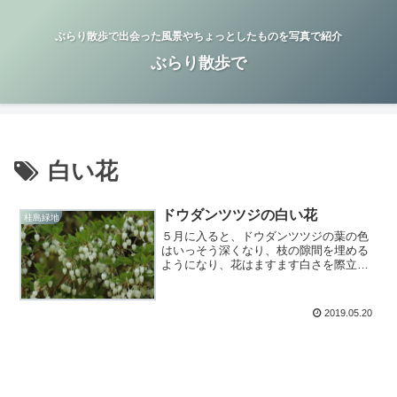
ぶらり散歩で出会った風景やちょっとしたものを写真で紹介
ぶらり散歩で
白い花
ドウダンツツジの白い花
桂島緑地
５月に入ると、ドウダンツツジの葉の色
はいっそう深くなり、枝の隙間を埋める
ようになり、花はますます白さを際立た
せてきた。
2019.05.20